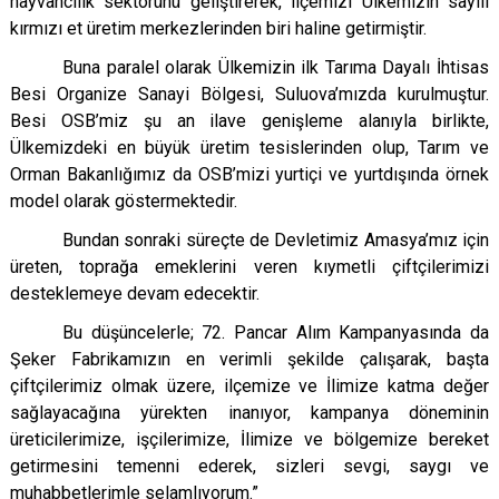
hayvancılık sektörünü geliştirerek, ilçemizi Ülkemizin sayılı
kırmızı et üretim merkezlerinden biri haline getirmiştir.
Buna paralel olarak Ülkemizin ilk Tarıma Dayalı İhtisas
Besi Organize Sanayi Bölgesi, Suluova’mızda kurulmuştur.
Besi OSB’miz şu an ilave genişleme alanıyla birlikte,
Ülkemizdeki en büyük üretim tesislerinden olup, Tarım ve
Orman Bakanlığımız da OSB’mizi yurtiçi ve yurtdışında örnek
model olarak göstermektedir.
Bundan sonraki süreçte de Devletimiz Amasya’mız için
üreten, toprağa emeklerini veren kıymetli çiftçilerimizi
desteklemeye devam edecektir.
Bu düşüncelerle; 72. Pancar Alım Kampanyasında da
Şeker Fabrikamızın en verimli şekilde çalışarak, başta
çiftçilerimiz olmak üzere, ilçemize ve İlimize katma değer
sağlayacağına yürekten inanıyor, kampanya döneminin
üreticilerimize, işçilerimize, İlimize ve bölgemize bereket
getirmesini temenni ederek, sizleri sevgi, saygı ve
muhabbetlerimle selamlıyorum.”