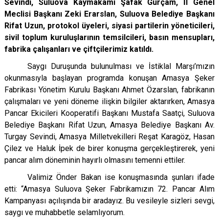
Sevindi, Suluova Kaymakamı Şafak Gürçam, İl Genel
Meclisi Başkanı Zeki Erarslan, Suluova Belediye Başkanı
Rifat Uzun, protokol üyeleri, siyasi partilerin yöneticileri,
sivil toplum kuruluşlarının temsilcileri, basın mensupları,
fabrika çalışanları ve çiftçilerimiz katıldı.
Saygı Duruşunda bulunulması ve İstiklal Marşı’mızın
okunmasıyla başlayan programda konuşan Amasya Şeker
Fabrikası Yönetim Kurulu Başkanı Ahmet Özarslan, fabrikanın
çalışmaları ve yeni döneme ilişkin bilgiler aktarırken, Amasya
Pancar Ekicileri Kooperatifi Başkanı Mustafa Saatçi, Suluova
Belediye Başkanı Rifat Uzun, Amasya Belediye Başkanı Av.
Turgay Sevindi, Amasya Milletvekilleri Reşat Karagöz, Hasan
Çilez ve Haluk İpek de birer konuşma gerçekleştirerek, yeni
pancar alım döneminin hayırlı olmasını temenni ettiler.
Valimiz Önder Bakan ise konuşmasında şunları ifade
etti: “
Amasya Suluova Şeker Fabrikamızın 72. Pancar Alım
Kampanyası açılışında bir aradayız. Bu vesileyle sizleri sevgi,
saygı ve muhabbetle selamlıyorum.