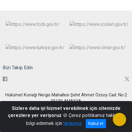
Bizi Takip Edin
Hükümet Konağı Nergis Mahallesi Şehit Ahmet Özsoy Cad. No:2
05100 AMASYA
Sizlere daha iyi hizmet verebilmek için sitemizde
0(358) 218 3069
çerezlere yer veriyoruz
🍪 Çerez politikamız hakkında
bilgi edinmek için
tıklayınız
Kabul et