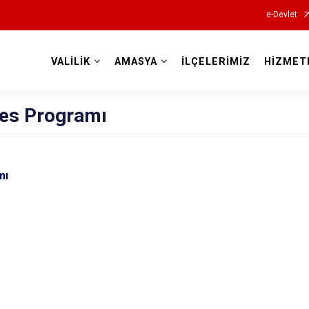
e-Devlet
VALİLİK
AMASYA
İLÇELERİMİZ
HİZMET
Valilikler
des Programı
mı