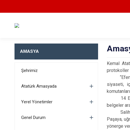
Amasy
AMASYA
Kemal Atat
protokoller 
Şehrimiz
“Efendiler,
siyaseti, 
Atatürk Amasyada
komutanları
14 Ekim 191
Yerel Yönetimler
belgeler ar
Salih Paşa
Genel Durum
Paşaya, uğr
yönerge ver