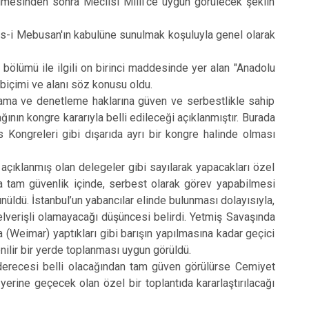
ilmesinden sonra Meclisi Milli’ce uygun görülecek şeklin
lis-i Mebusan'ın kabulüne sunulmak koşuluyla genel olarak
r bölümü ile ilgili on birinci maddesinde yer alan "Anadolu
içimi ve alanı söz konusu oldu.
ma ve denetleme haklarına güven ve serbestlikle sahip
ğının kongre kararıyla belli edileceği açıklanmıştır. Burada
Kongreleri gibi dışarıda ayrı bir kongre halinde olması
ıklanmış olan delegeler gibi sayılarak yapacakları özel
’da tam güvenlik içinde, serbest olarak görev yapabilmesi
nüldü. İstanbul’un yabancılar elinde bulunması dolayısıyla,
elverişli olamayacağı düşüncesi belirdi. Yetmiş Savaşında
(Weimar) yaptıkları gibi barışın yapılmasına kadar geçici
nilir bir yerde toplanması uygun görüldü.
recesi belli olacağından tam güven görülürse Cemiyet
 yerine geçecek olan özel bir toplantıda kararlaştırılacağı