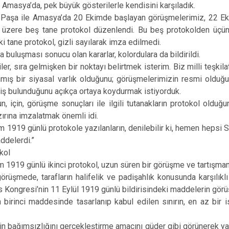
asya’da, pek büyük gösterilerle kendisini karşıladık.
 ile Amasya’da 20 Ekimde başlayan görüşmelerimiz, 22 Ekim
üzere beş tane protokol düzenlendi. Bu beş protokolden üçünü,
ki tane protokol, gizli sayılarak imza edilmedi.
uşması sonucu olan kararlar, kolordulara da bildirildi.
sıra gelmişken bir noktayı belirtmek isterim. Biz milli teşkila
nmış bir siyasal varlık olduğunu; görüşmelerimizin resmi olduğu
iş bulunduğunu açıkça ortaya koydurmak istiyorduk.
n, görüşme sonuçları ile ilgili tutanakların protokol olduğun
ırına imzalatmak önemli idi.
9 günlü protokole yazılanların, denilebilir ki, hemen hepsi Sa
ddelerdi.”
okol
9 günlü ikinci protokol, uzun süren bir görüşme ve tartışmanın
e, tarafların halifelik ve padişahlık konusunda karşılıklı güve
s Kongresi’nin 11 Eylül 1919 günlü bildirisindeki maddelerin gör
n birinci maddesinde tasarlanıp kabul edilen sınırın, en az bir 
ağımsızlığını gerçekleştirme amacını güder gibi görünerek yapı