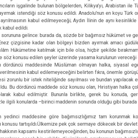
cıların işgalinde bulunan bölgelerden, Kilikya’yı, Arabistan ile
ayırmak istendiği söz konusu edildi. Anadolu'nun en koyu Türk or
a ayrılmasının kabul edilmeyeceği; Aydın İlinin de aynı kesinlik
 kabul edildi.
ununa gelince: burada da, sözde bir bağımsız hükümet ve gerç
ez çizgisine kadar olan bölgeyi bizden ayırmak amacı güdülebi
lâm Hükümetine katılmak için bile olsa, hiçbir şekilde bırakmama
söz konusu edilen şeyler üzerinde yasama kurulunun vereceği en
nin dördüncü maddesinde Müslüman olmayan halka, siyasal eg
r verilmesinin kabul edilemeyeceğini belirten fıkra, önemle görüş
si zorunlu bir istek niteliğinde sayılması ve bundan yapılacak e
ldu. Bu dördüncü maddede söz konusu olan, Hıristiyan halka çok
larak kabul edilmiştir. Bununla birlikte, gerek bu konuda, 
zle ilgili konularda –birinci maddenin sonunda olduğu gibi burada
in yedinci maddesine göre bağımsızlığımız tam korunmak koşul
 konusu tartışıldı.Ülkemize pek çok sermaye dökecek bir devlet 
akkının kapsamı kestirilemeyeceğinden, bu konunun bağımsızlığ