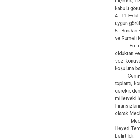
biçimde, uz
kabulü görü
4-
11 Eylül 
uygun görül
5-
Bundan so
ve Rumeli M
Bu maddede
olduktan ve
söz konusu
koşuluna bağ
Cemiyetin 
toplantı, k
gerekir, de
milletvekil
Fıransızlar
olarak Mecl
Meclisi Mi
Heyeti Tems
belirtildi.