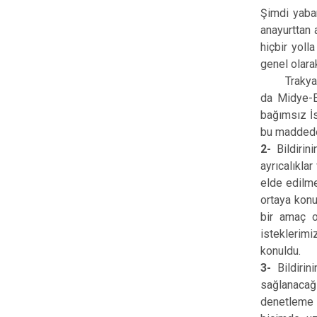
Şimdi yaban
anayurttan 
hiçbir yoll
genel olarak
Trakya sor
da Midye-En
bağımsız İs
bu maddede 
2-
Bildiri
ayrıcalıkla
elde edilme
ortaya konu
bir amaç o
isteklerimi
konuldu.
3-
Bildirin
sağlanacağı
denetleme h