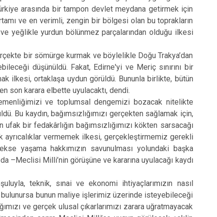
 Türkiye arasında bir tampon devlet meydana getirmek için
tamı ve en verimli, zengin bir bölgesi olan bu toprakların
le ve yeğlikle yurdun bölünmez parçalarından olduğu ilkesi
ekte bir sömürge kurmak ve böylelikle Doğu Trakya’dan
leceği düşünüldü. Fakat, Edirne'yi ve Meriç sınırını bir
k ilkesi, ortaklaşa uydun görüldü. Bununla birlikte, bütün
 son karara elbette uyulacaktı, dendi.
emenliğimizi ve toplumsal dengemizi bozacak nitelikte
üldü. Bu kaydın, bağımsızlığımızı gerçekten sağlamak için,
n ufak bir fedakârlığın bağımsızlığımızı kökten sarsacağı
 ayrıcalıklar vermemek ilkesi, gerçekleştirmemiz gerekli
gerekse yaşama hakkımızın savunulması yolundaki başka
 da –Meclisi Milli’nin görüşüne ve kararına uyulacağı kaydı
uyla, teknik, sınai ve ekonomi ihtiyaçlarımızın nasıl
bulunursa bunun maliye işlerimiz üzerinde isteyebileceği
ımızı ve gerçek ulusal çıkarlarımızı zarara uğratmayacak