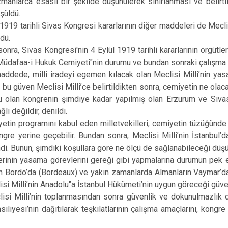
manlarca esaslı bir şekilde düşünülerek sınırlanması ve belirt
şüldü.
1919 tarihli Sivas Kongresi kararlarının diğer maddeleri de Mec
dü.
nra, Sivas Kongresi'nin 4 Eylül 1919 tarihli kararlarının örgütle
üdafaa-i Hukuk Cemiyeti"nin durumu ve bundan sonraki çalışma b
, milli iradeyi egemen kılacak olan Meclisi Milli’nin yasa
 bu güven Meclisi Milli’ce belirtildikten sonra, cemiyetin ne olaca
 olan kongrenin şimdiye kadar yapılmış olan Erzurum ve Sivas 
lı değildir, denildi.
programını kabul eden milletvekilleri, cemiyetin tüzüğünde aç
ongre yerine geçebilir. Bundan sonra, Meclisi Milli’nin İstanbul
ndi. Bunun, şimdiki koşullara göre ne ölçü de sağlanabileceği düşü
lerinin yasama görevlerini gereği gibi yapmalarına durumun pek 
ın Bordo’da (Bordeaux) ve yakın zamanlarda Almanların Vaymar’da 
isi Milli’nin Anadolu'’a İstanbul Hükümeti’nin uygun göreceği güve
lli’nin toplanmasından sonra güvenlik ve dokunulmazlık de
iliyesi’nin dağıtılarak teşkilatlarının çalışma amaçlarını, kongre