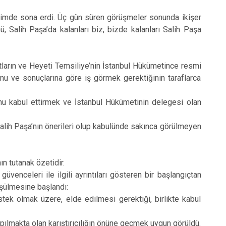
de sona erdi. Üç gün süren görüşmeler sonunda ikişer
 Salih Paşa’da kalanları biz, bizde kalanları Salih Paşa
tların ve Heyeti Temsiliye’nin İstanbul Hükümetince resmi
nu ve sonuçlarına göre iş görmek gerektiğinin taraflarca
u kabul ettirmek ve İstanbul Hükümetinin delegesi olan
lih Paşa’nın önerileri olup kabulünde sakınca görülmeyen
 tutanak özetidir.
nceleri ile ilgili ayrıntıları gösteren bir başlangıçtan
üşülmesine başlandı:
istek olmak üzere, elde edilmesi gerektiği, birlikte kabul
lmakta olan karıştırıcılığın önüne geçmek uygun görüldü.