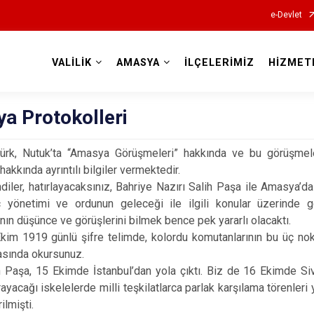
e-Devlet
VALİLİK
AMASYA
İLÇELERİMİZ
HİZMET
Valilikler
a Protokolleri
ürk, Nutuk’ta “Amasya Görüşmeleri” hakkında ve bu görüşmel
hakkında ayrıntılı bilgiler vermektedir.
 hatırlayacaksınız, Bahriye Nazırı Salih Paşa ile Amasya’da b
iç yönetimi ve ordunun geleceği ile ilgili konular üzerinde 
nın düşünce ve görüşlerini bilmek bence pek yararlı olacaktı.
9 günlü şifre telimde, kolordu komutanlarının bu üç nokta ile
asında okursunuz.
, 15 Ekimde İstanbul’dan yola çıktı. Biz de 16 Ekimde Sivas
ayacağı iskelelerde milli teşkilatlarca parlak karşılama törenler
ilmişti.