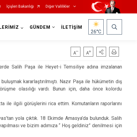
İçişleri Bakanlığı
Diğer Valilikler
LERİMİZ
GÜNDEM
İLETİŞİM
26
°C
erde Salih Paşa ile Heyet-i Temsiliye adına imzalanan
uluşmak kararlaştırılmıştı. Nazır Paşa ile hükümetin dış
görüşme olasılığı vardı. Bunun için, daha önce kolordu
 ilgili görüşlerini rica ettim. Komutanların raporlarını
’tan yola çıktık. 18 Ekimde Amasya’da bulunduk. Salih
i yapılması ve bizim adımıza “ Hoş geldiniz” denilmesi için