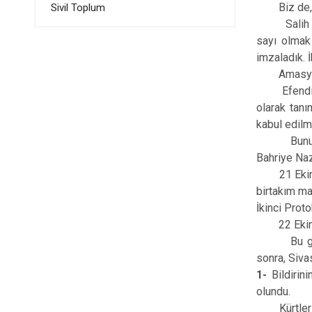
Biz de, Am
Sivil Toplum
Salih Paşa
sayı olmak 
imzaladık. İ
Amasya bul
Efendiler, 
olarak tanı
kabul edilm
Bunun, içi
Bahriye Naz
21 Ekim 191
birtakım ma
İkinci Prot
22 Ekim 191
Bu görüşmed
sonra, Siva
1-
Bildirini
olundu.
Kürtlerin b