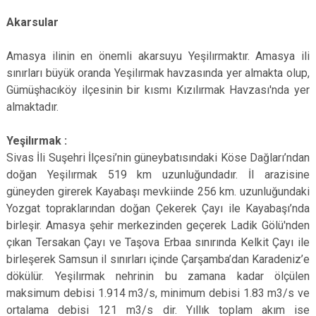
Akarsular
Amasya ilinin en önemli akarsuyu Yeşilırmaktır. Amasya ili
sınırları büyük oranda Yeşilırmak havzasında yer almakta olup,
Gümüşhacıköy ilçesinin bir kısmı Kızılırmak Havzası'nda yer
almaktadır.
Yeşilırmak :
Sivas İli Suşehri İlçesi’nin güneybatısındaki Köse Dağları’ndan
doğan Yeşilırmak 519 km uzunluğundadır. İl arazisine
güneyden girerek Kayabaşı mevkiinde 256 km. uzunluğundaki
Yozgat topraklarından doğan Çekerek Çayı ile Kayabaşı’nda
birleşir. Amasya şehir merkezinden geçerek Ladik Gölü'nden
çıkan Tersakan Çayı ve Taşova Erbaa sınırında Kelkit Çayı ile
birleşerek Samsun il sınırları içinde Çarşamba’dan Karadeniz’e
dökülür. Yeşilırmak nehrinin bu zamana kadar ölçülen
maksimum debisi 1.914 m3/s, minimum debisi 1.83 m3/s ve
ortalama debisi 121 m3/s dir. Yıllık toplam akım ise