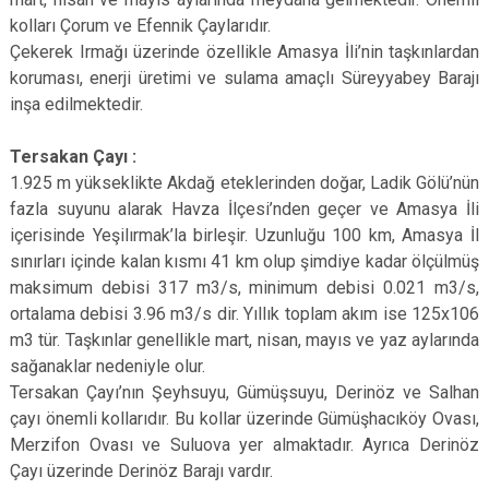
kolları Çorum ve Efennik Çaylarıdır.
Çekerek Irmağı üzerinde özellikle Amasya İli’nin taşkınlardan
koruması, enerji üretimi ve sulama amaçlı Süreyyabey Barajı
inşa edilmektedir.
Tersakan Çayı :
1.925 m yükseklikte Akdağ eteklerinden doğar, Ladik Gölü’nün
fazla suyunu alarak Havza İlçesi’nden geçer ve Amasya İli
içerisinde Yeşilırmak’la birleşir. Uzunluğu 100 km, Amasya İl
sınırları içinde kalan kısmı 41 km olup şimdiye kadar ölçülmüş
maksimum debisi 317 m3/s, minimum debisi 0.021 m3/s,
ortalama debisi 3.96 m3/s dir. Yıllık toplam akım ise 125x106
m3 tür. Taşkınlar genellikle mart, nisan, mayıs ve yaz aylarında
sağanaklar nedeniyle olur.
Tersakan Çayı’nın Şeyhsuyu, Gümüşsuyu, Derinöz ve Salhan
çayı önemli kollarıdır. Bu kollar üzerinde Gümüşhacıköy Ovası,
Merzifon Ovası ve Suluova yer almaktadır. Ayrıca Derinöz
Çayı üzerinde Derinöz Barajı vardır.