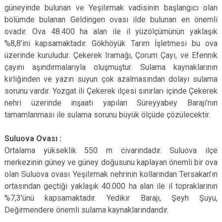
güneyinde bulunan ve Yeşilırmak vadisinin başlangıcı olan
bölümde bulanan Geldingen ovası ilde bulunan en önemli
ovadır. Ova 48.400 ha alan ile il yüzölçümünün yaklaşık
%8,8’ini kapsamaktadır. Gökhöyük Tarım İşletmesi bu ova
üzerinde kuruludur. Çekerek Iramağı, Çorum Çayı, ve Efennik
çayını aşındırmalarıyla oluşmuştur. Sulama kaynaklarının
kirliğinden ve yazın suyun çok azalmasından dolayı sulama
sorunu vardır. Yozgat ili Çekerek ilçesi sınırları içinde Çekerek
nehri üzerinde inşaatı yapılan Süreyyabey Barajı’nın
tamamlanması ile sulama sorunu büyük ölçüde çözülecektir.
Suluova Ovası :
Ortalama yükseklik 550 m civarındadır. Suluova ilçe
merkezinin güney ve güney doğusunu kaplayan önemli bir ova
olan Suluova ovası Yeşilırmak nehrinin kollarından Tersakan’ın
ortasından geçtiği yaklaşık 40.000 ha alan ile il topraklarının
%7,3’ünü kapsamaktadır. Yedikır Barajı, Şeyh Şuyu,
Değirmendere önemli sulama kaynaklarındandır.