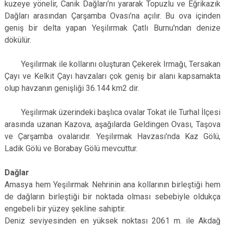
kuzeye yönelir, Canik Dağları’nı yararak Topuzlu ve Eğrikazık
Dağları arasından Çarşamba Ovası’na açılır. Bu ova içinden
geniş bir delta yapan Yeşilırmak Çatlı Burnu'ndan denize
dökülür.
Yeşilırmak ile kollarını oluşturan Çekerek Irmağı, Tersakan
Çayı ve Kelkit Çayı havzaları çok geniş bir alanı kapsamakta
olup havzanın genişliği 36.144 km2 dir.
Yeşilırmak üzerindeki başlıca ovalar Tokat ile Turhal İlçesi
arasında uzanan Kazova, aşağılarda Geldingen Ovası, Taşova
ve Çarşamba ovalarıdır. Yeşilırmak Havzası’nda Kaz Gölü,
Ladik Gölü ve Borabay Gölü mevcuttur.
Dağlar
Amasya hem Yeşilırmak Nehrinin ana kollarının birleştiği hem
de dağların birleştiği bir noktada olması sebebiyle oldukça
engebeli bir yüzey şekline sahiptir.
Deniz seviyesinden en yüksek noktası 2061 m. ile Akdağ