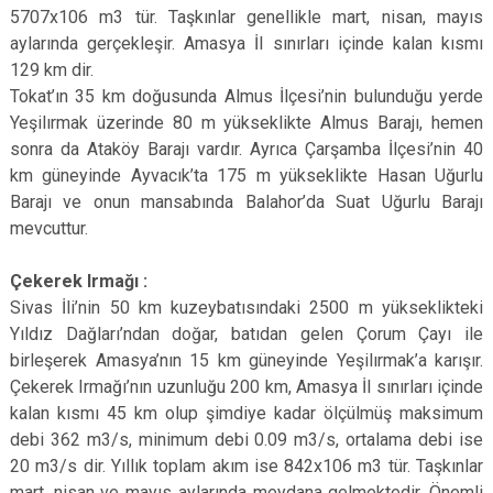
5707x106 m3 tür. Taşkınlar genellikle mart, nisan, mayıs
aylarında gerçekleşir. Amasya İl sınırları içinde kalan kısmı
129 km dir.
Tokat’ın 35 km doğusunda Almus İlçesi’nin bulunduğu yerde
Yeşilırmak üzerinde 80 m yükseklikte Almus Barajı, hemen
sonra da Ataköy Barajı vardır. Ayrıca Çarşamba İlçesi’nin 40
km güneyinde Ayvacık’ta 175 m yükseklikte Hasan Uğurlu
Barajı ve onun mansabında Balahor’da Suat Uğurlu Barajı
mevcuttur.
Çekerek Irmağı :
Sivas İli’nin 50 km kuzeybatısındaki 2500 m yükseklikteki
Yıldız Dağları’ndan doğar, batıdan gelen Çorum Çayı ile
birleşerek Amasya’nın 15 km güneyinde Yeşilırmak’a karışır.
Çekerek Irmağı’nın uzunluğu 200 km, Amasya İl sınırları içinde
kalan kısmı 45 km olup şimdiye kadar ölçülmüş maksimum
debi 362 m3/s, minimum debi 0.09 m3/s, ortalama debi ise
20 m3/s dir. Yıllık toplam akım ise 842x106 m3 tür. Taşkınlar
mart, nisan ve mayıs aylarında meydana gelmektedir. Önemli