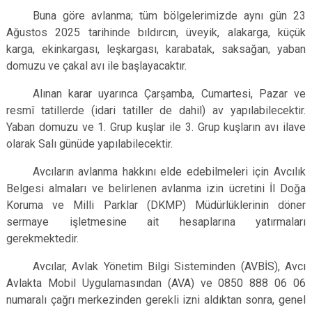
Buna göre avlanma; tüm bölgelerimizde aynı gün 23
Ağustos 2025 tarihinde bıldırcın, üveyik, alakarga, küçük
karga, ekinkargası, leşkargası, karabatak, saksağan, yaban
domuzu ve çakal avı ile başlayacaktır.
Alınan karar uyarınca Çarşamba, Cumartesi, Pazar ve
resmî tatillerde (idari tatiller de dahil) av yapılabilecektir.
Yaban domuzu ve 1. Grup kuşlar ile 3. Grup kuşların avı ilave
olarak Salı günüde yapılabilecektir.
Avcıların avlanma hakkını elde edebilmeleri için Avcılık
Belgesi almaları ve belirlenen avlanma izin ücretini İl Doğa
Koruma ve Milli Parklar (DKMP) Müdürlüklerinin döner
sermaye işletmesine ait hesaplarına yatırmaları
gerekmektedir.
Avcılar, Avlak Yönetim Bilgi Sisteminden (AVBİS), Avcı
Avlakta Mobil Uygulamasından (AVA) ve 0850 888 06 06
numaralı çağrı merkezinden gerekli izni aldıktan sonra, genel