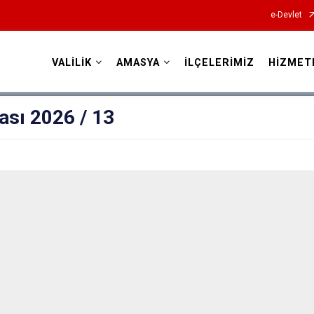
e-Devlet
VALİLİK
AMASYA
İLÇELERİMİZ
HİZMET
Valilikler
ası 2026 / 13