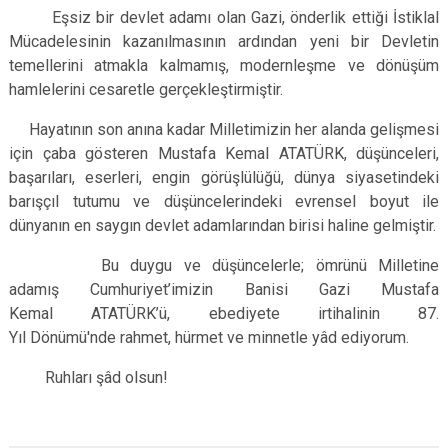
Eşsiz bir devlet adamı olan Gazi, önderlik ettiği İstiklal
Mücadelesinin kazanılmasının ardından yeni bir Devletin
temellerini atmakla kalmamış, modernleşme ve dönüşüm
hamlelerini cesaretle gerçekleştirmiştir.
Hayatının son anına kadar Milletimizin her alanda gelişmesi
için çaba gösteren Mustafa Kemal ATATÜRK, düşünceleri,
başarıları, eserleri, engin görüşlülüğü, dünya siyasetindeki
barışçıl tutumu ve düşüncelerindeki evrensel boyut ile
dünyanın en saygın devlet adamlarından birisi haline gelmiştir.
Bu duygu ve düşüncelerle; ömrünü Milletine
adamış Cumhuriyet’imizin Banisi Gazi Mustafa
Kemal ATATÜRK’ü, ebediyete irtihalinin 87.
Yıl Dönümü'nde rahmet, hürmet ve minnetle yâd ediyorum.
Ruhları şâd olsun!