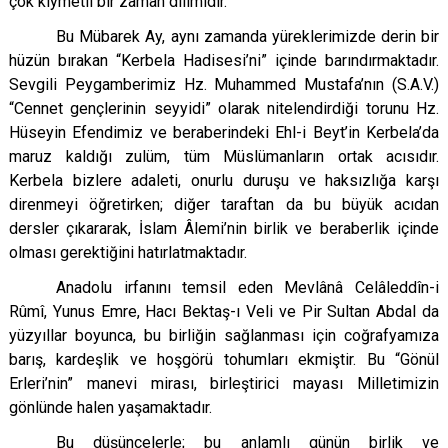
çok kıymetli bir zaman dilimidir.
Bu Mübarek Ay, aynı zamanda yüreklerimizde derin bir
hüzün bırakan “Kerbela Hadisesi’ni” içinde barındırmaktadır.
Sevgili Peygamberimiz Hz. Muhammed Mustafa’nın (S.A.V.)
“Cennet gençlerinin seyyidi” olarak nitelendirdiği torunu Hz.
Hüseyin Efendimiz ve beraberindeki Ehl-i Beyt’in Kerbela’da
maruz kaldığı zulüm, tüm Müslümanların ortak acısıdır.
Kerbela bizlere adaleti, onurlu duruşu ve haksızlığa karşı
direnmeyi öğretirken; diğer taraftan da bu büyük acıdan
dersler çıkararak, İslam Âlemi’nin birlik ve beraberlik içinde
olması gerektiğini hatırlatmaktadır.
Anadolu irfanını temsil eden Mevlânâ Celâleddîn-i
Rûmî, Yunus Emre, Hacı Bektaş-ı Veli ve Pir Sultan Abdal da
yüzyıllar boyunca, bu birliğin sağlanması için coğrafyamıza
barış, kardeşlik ve hoşgörü tohumları ekmiştir. Bu “Gönül
Erleri’nin” manevi mirası, birleştirici mayası Milletimizin
gönlünde halen yaşamaktadır.
Bu düşüncelerle; bu anlamlı günün birlik ve